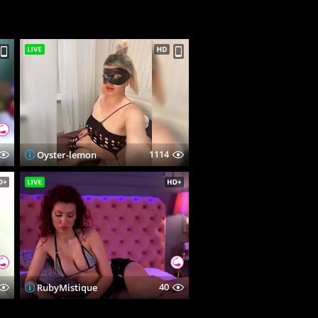
1114
Oyster-lemon
40
RubyMistique