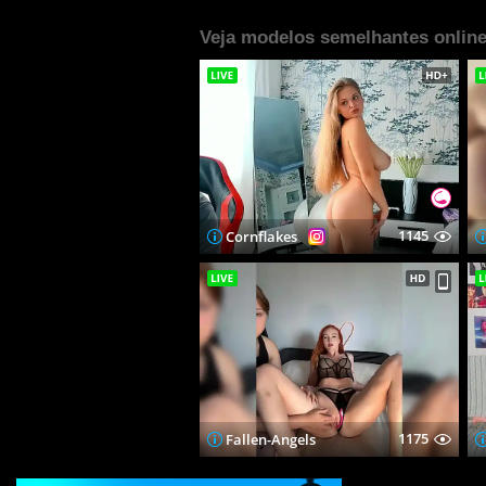
Veja modelos semelhantes online
1145
Cornflakes
1175
Fallen-Angels