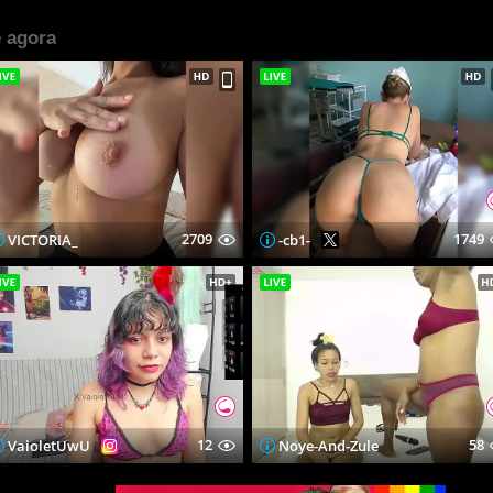
 agora
2709
1749
VICTORIA_
-cb1-
12
58
VaioletUwU
Noye-And-Zule