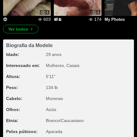
1
1
603
174
😍
🛀🍌
My Photos
Ver todos
Biografia da Modelo
Idade:
29 anos
Interessado em:
Mulheres, Casais
Altura:
5'11"
Peso:
134 lb
Cabelo:
Morenas
Olhos:
Azúis
Etnia:
Branco/Caucasiano
Pelos púbicos:
Aparada