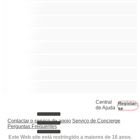
Casais
Colegial
Gay
Hetero
Musculosas
Peludos
Piça Grande
Central
Registar-
de Ajuda
se
Contactar o serviço de apoio
Serviço de Concierge
Perguntas Frequentes
Este Web site está restringido a maiores de 18 anos.