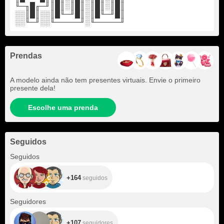
╙─╖█╓─╜║█║░║█║░║█║░║█║
░░║█║░░║█╙─╜█║░║█╙─╜█║
░░╙─╜░░╙─────╜░╙─────╜
Prendas
A modelo ainda não tem presentes virtuais. Envie o primeiro
presente dela!
Escolhe uma prenda
Seguidos
+164
Seguidos
+164
seguidos
+107
Seguidores
+107
seguidores