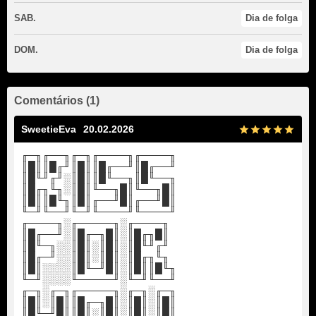
SAB.
Dia de folga
DOM.
Dia de folga
Comentários (1)
SweetieEva
20.02.2026
╓─╖╓──╖╓─╖╓────╖╓────╖
║█║║█╓╜║█║║█╓──╜║█╓──╜
║█╙╜╓╜░║█║║█╙──╖║█╙──╖
║█╓╖╙╖░║█║╙──╖█║╙──╖█║
║█║║█╙╖║█║╓──╜█║╓──╜█║
╙─╜╙──╜╙─╜╙────╜╙────╜
╓────╖░╓─────╖░╓────╖
║█╓──╜░║█╓─╖█║░║█╓╖█║
║█╙─╖░░║█║░║█║░║█╙╜╓╜
║█╓─╜░░║█║░║█║░║█╓╖╙╖
║█║░░░░║█╙─╜█║░║█║║█╙╖
╙─╜░░░░╙─────╜░╙─╜╙──╜
╓─╖░╓─╖╓─────╖░╓─╖░╓─╖
║█║░║█║║█╓─╖█║░║█║░║█║
║█╙─╜█║║█║░║█║░║█║░║█║