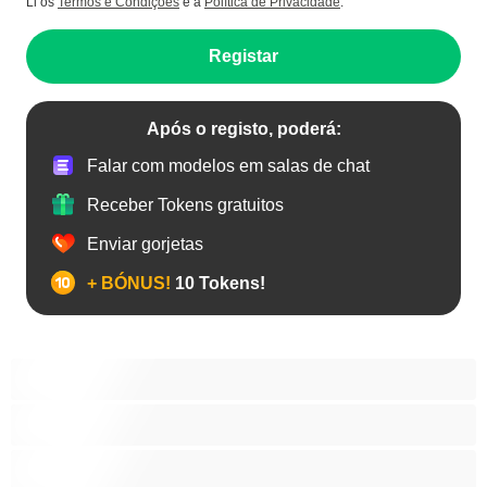
Li os
Termos e Condições
e a
Política de Privacidade
.
Registar
Após o registo, poderá:
Falar com modelos em salas de chat
Receber Tokens gratuitos
Enviar gorjetas
+ BÓNUS!
10 Tokens!
Anal
As Melhores para Privado
Bissexual