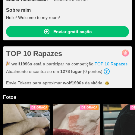
Sobre mim
Hello! Welcome to my room!
Enviar gratificação
TOP 10 Rapazes
wolf1996s
está a participar na competição
TOP 10 Rapazes
.
Atualmente encontra-se em
1278 lugar
(0 pontos).
Envie Tokens para aproximar
wolf1996s
da
vitória!
Fotos
DE GRAÇA
DE GRAÇA
D