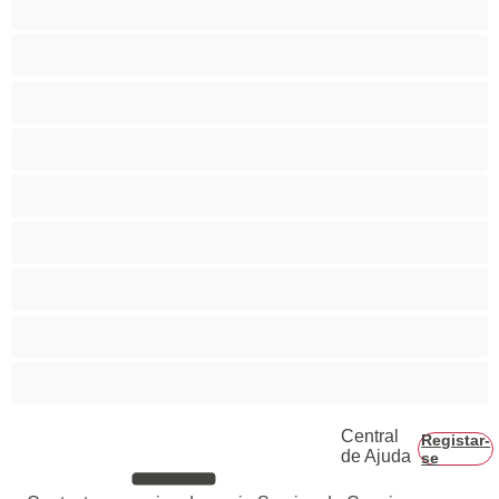
Bissexual
Casais
Colegial
Gay
Hetero
Musculosas
Peludos
Piça Grande
Central
Registar-
de Ajuda
se