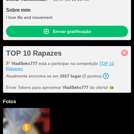
Sobre mim
I love life and movement
Enviar gratificação
TOP 10 Rapazes
VladSeks777
está a participar na competição
TOP 10
Rapazes
.
Atualmente encontra-se em
1017 lugar
(0 pontos).
Envie Tokens para aproximar
VladSeks777
da
vitória!
Fotos