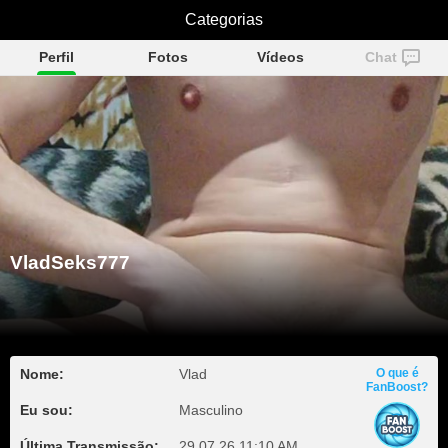
VladSeks777
Categorias
Perfil
Fotos
Vídeos
Chat
VladSeks777
Nome:
Vlad
O que é
FanBoost?
Eu sou:
Masculino
Última Transmissão:
29.07.26 11:10 AM