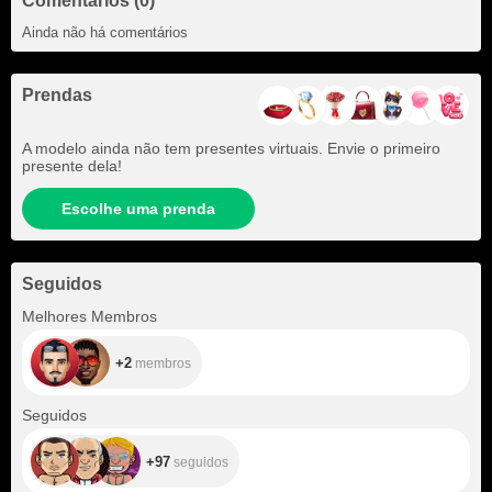
Comentários (0)
Ainda não há comentários
Prendas
A modelo ainda não tem presentes virtuais. Envie o primeiro
presente dela!
Escolhe uma prenda
Seguidos
+2
Melhores Membros
+2
membros
+97
Seguidos
+97
seguidos