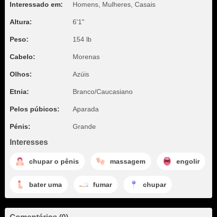
Interessado em:
Homens, Mulheres, Casais
Altura:
6'1"
Peso:
154 lb
Cabelo:
Morenas
Olhos:
Azúis
Etnia:
Branco/Caucasiano
Pelos púbicos:
Aparada
Pénis:
Grande
Interesses
chupar o pênis
massagem
engolir
bater uma
fumar
chupar