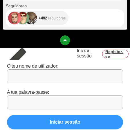
+482
Seguidores
+482
seguidores
Iniciar
Registar-
sessão
se
O teu nome de utilizador:
A tua palavra-passe:
Iniciar sessão