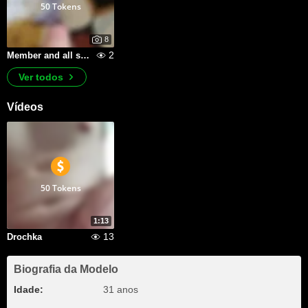
50 Tokens
8
2
Member and all sorts of things
Ver todos
Vídeos
50 Tokens
1:13
13
Drochka
Biografia da Modelo
Idade:
31 anos