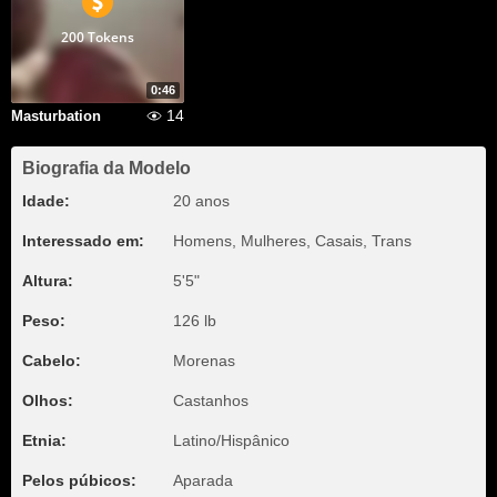
200 Tokens
0:46
14
Masturbation
Biografia da Modelo
Idade:
20 anos
Interessado em:
Homens, Mulheres, Casais, Trans
Altura:
5'5"
Peso:
126 lb
Cabelo:
Morenas
Olhos:
Castanhos
Etnia:
Latino/Hispânico
Pelos púbicos:
Aparada