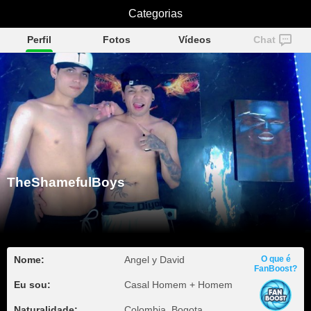
TheShamefulBoys
Categorias
Perfil
Fotos
Vídeos
Chat
TheShamefulBoys
Nome:
Angel y David
O que é
FanBoost?
Eu sou:
Casal Homem + Homem
Naturalidade:
Colombia, Bogota