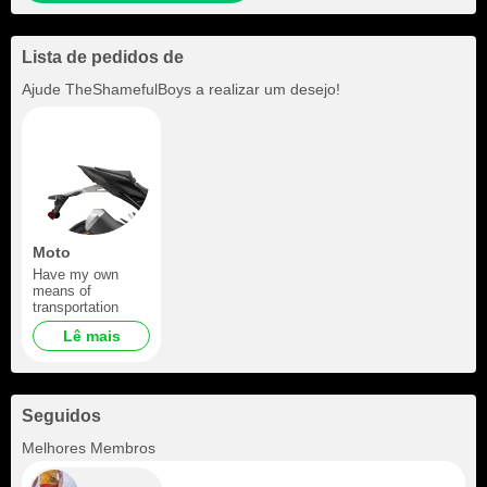
Lista de pedidos de
Ajude
TheShamefulBoys
a realizar um desejo!
Moto
Have my own
means of
transportation
Lê mais
Seguidos
+1
Melhores Membros