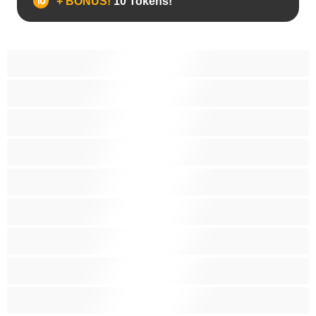
+ BÓNUS!
10 Tokens!
Anal
As Melhores para Privado
Bissexual
Casais
Colegial
Gay
Hetero
Musculosas
Peludos