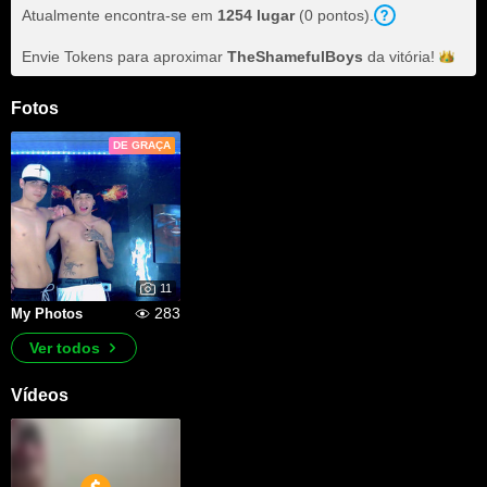
Atualmente encontra-se em
1254 lugar
(0 pontos).
Envie Tokens para aproximar
TheShamefulBoys
da
vitória!
Fotos
DE GRAÇA
11
283
My Photos
Ver todos
Vídeos