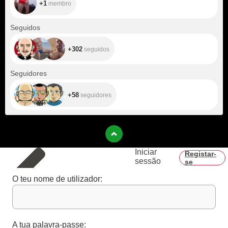
+1
membro
+302
Seguidos
+302
seguidos
+58
Seguidores
+58
seguidores
Iniciar
Registar-
sessão
se
O teu nome de utilizador:
A tua palavra-passe: