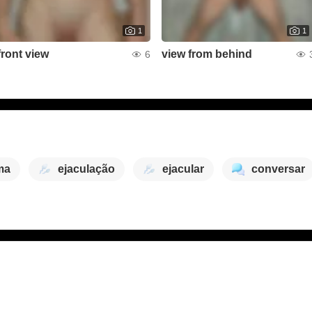
1
1
front view
view from behind
6
ma
ejaculação
ejacular
conversar