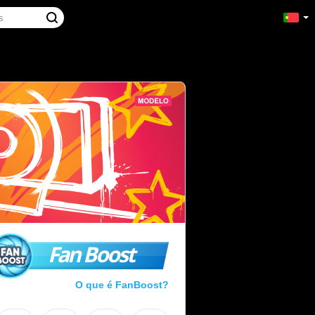
Fan Boost
O que é FanBoost?