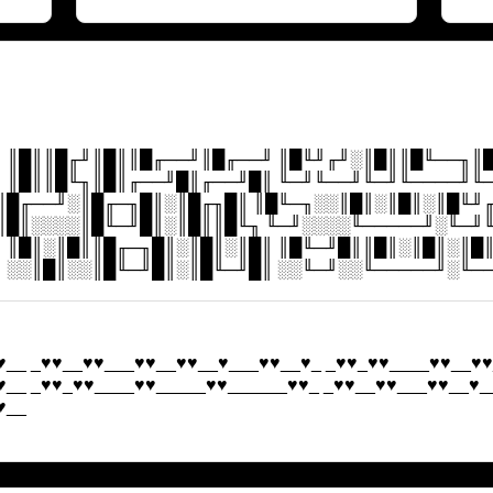
 ║█║║█╓╜║█║║█╓──╜║█╓──╜ ║█╙╜╓╜░║█║║█╙──╖║
 ║█║║█╙╖║█║╓──╜█║╓──╜█║ ╙─╜╙──╜╙─╜╙────╜╙
║█╓──╜░║█╓─╖█║░║█╓╖█║ ║█╙─╖░░║█║░║█║░║█╙╜
║█║░░░░║█╙─╜█║░║█║║█╙╖ ╙─╜░░░░╙─────╜░╙─╜
 ║█║░║█║║█╓─╖█║░║█║░║█║ ║█╙─╜█║║█║░║█║░║█
 ░░║█║░░║█╙─╜█║░║█╙─╜█║ ░░╙─╜░░╙─────╜░╙─
♥__ _♥♥__♥♥___♥♥__♥♥__♥___♥♥__♥_ _♥♥_♥♥____♥♥__♥♥
♥__ _♥♥_♥♥____♥♥_____♥♥______♥♥_ _♥♥__♥♥___♥♥__♥_
♥__