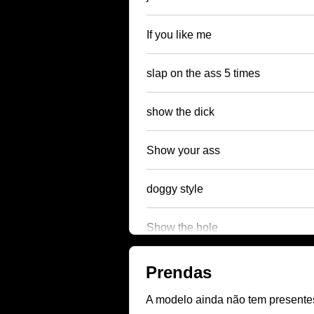
If you like me
slap on the ass 5 times
show the dick
Show your ass
doggy style
Show the hole
Prendas
A modelo ainda não tem presentes 