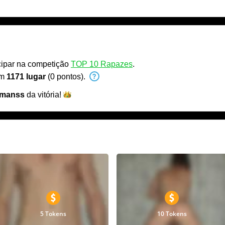
icipar na competição
TOP 10 Rapazes
.
em
1171 lugar
(0 pontos).
tmanss
da
vitória!
5 Tokens
10 Tokens