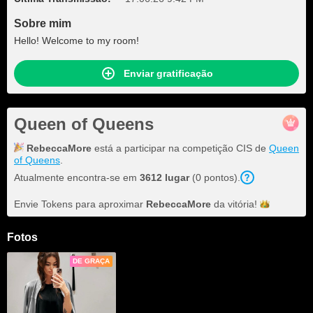
Sobre mim
Hello! Welcome to my room!
Enviar gratificação
Queen of Queens
RebeccaMore
está a participar na competição CIS de
Queen
of Queens
.
Atualmente encontra-se em
3612 lugar
(0 pontos).
Envie Tokens para aproximar
RebeccaMore
da
vitória!
Fotos
DE GRAÇA