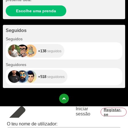
Escolhe uma prenda
Seguidos
+138
Seguidos
+138
seguidos
+518
Seguidores
+518
seguidores
Iniciar
Registar-
sessão
se
O teu nome de utilizador: