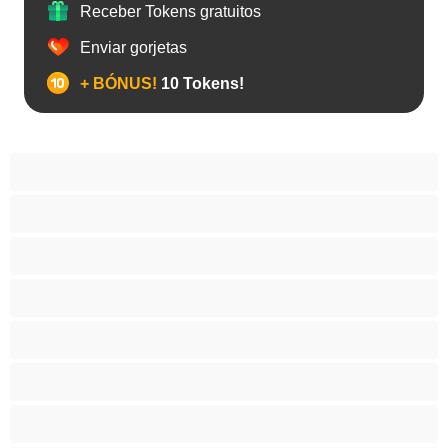
Receber Tokens gratuitos
Enviar gorjetas
+ BÓNUS!
10 Tokens!
Anal
As Melhores para Privado
Bissexual
Casais
Colegial
Gay
Hetero