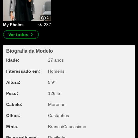
2
237
My Photos
Ver todos
Biografia da Modelo
Idade:
27 anos
Interessado em:
Homens
Altura:
5'9"
Peso:
126 lb
Cabelo:
Morenas
Olhos:
Castanhos
Etnia:
Branco/Caucasiano
Pelos púbicos:
Depilada