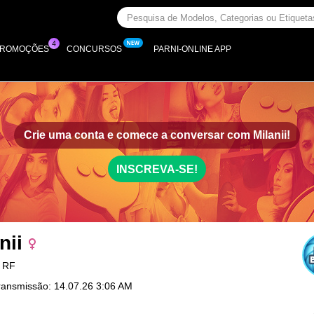
PROMOÇÕES
CONCURSOS
PARNI-ONLINE APP
Crie uma conta e comece a conversar com
Milanii!
INSCREVA-SE!
nii
, RF
ransmissão: 14.07.26 3:06 AM