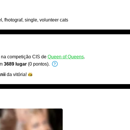
 fhotograf, single, volunteer cats
ar na competição CIS de
Queen of Queens
.
em
3689 lugar
(0 pontos).
nii
da
vitória!