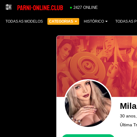
2427 ONLINE
TODAS AS MODELOS
CATEGORIAS
HISTÓRICO
TODAS AS 
Mila
30 anos
Última T