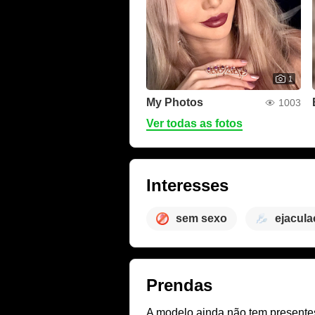
1
My Photos
1003
Ver todas as fotos
Interesses
sem sexo
ejacul
Prendas
A modelo ainda não tem presentes 