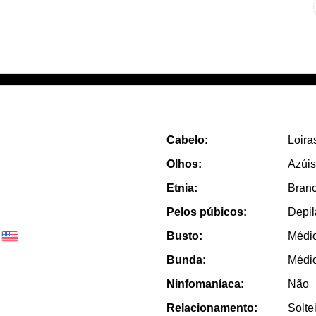
Cabelo:
Loira
Olhos:
Azúis
Etnia:
Bran
Pelos púbicos:
Depi
Busto:
Médi
Bunda:
Médi
Ninfomaníaca:
Não
Relacionamento:
Solte