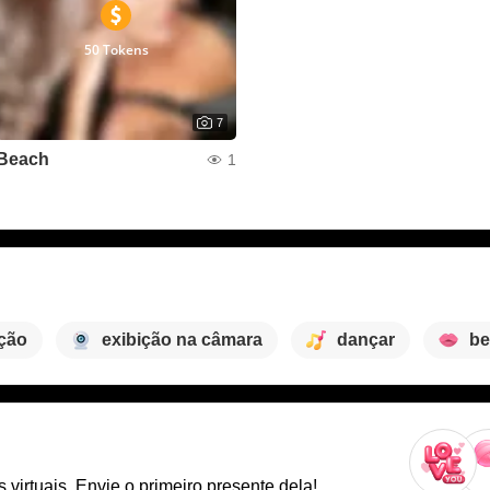
50 Tokens
7
Beach
1
ação
exibição na câmara
dançar
be
virtuais. Envie o primeiro presente dela!