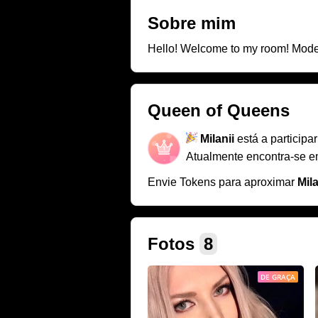
Sobre mim
Hello! Welcome to my room! Model,
Queen of Queens
Milanii
está a particip
Atualmente encontra-se 
Envie Tokens para aproximar
Mila
Fotos
8
DE GRAÇA