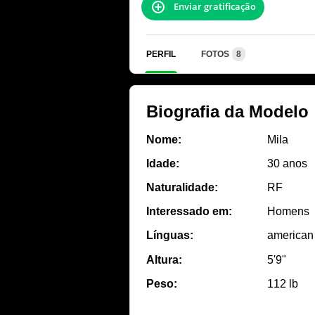
Enviar gratificação
PERFIL
FOTOS
8
Biografia da Modelo
Nome:
Mila
Idade:
30 anos
Naturalidade:
RF
Interessado em:
Homens
Línguas:
american
Altura:
5'9"
Peso:
112 lb