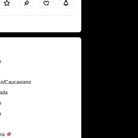
s
co/Caucasiano
lada
o
o
ira