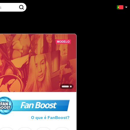
Fan Boost
O que é FanBoost?