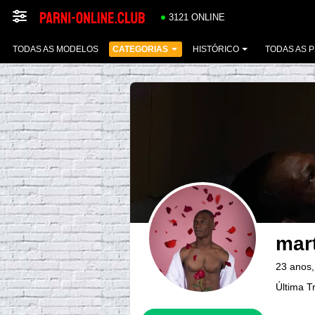
3121 ONLINE
TODAS AS MODELOS
CATEGORIAS
HISTÓRICO
TODAS AS 
mart
23 anos,
Última T