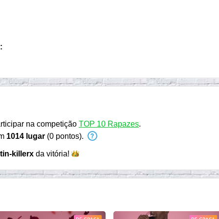
:
rticipar na competição
TOP 10 Rapazes
.
em
1014 lugar
(0 pontos).
in-killerx
da
vitória!