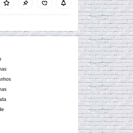
b
nas
anhos
nas
ada
de