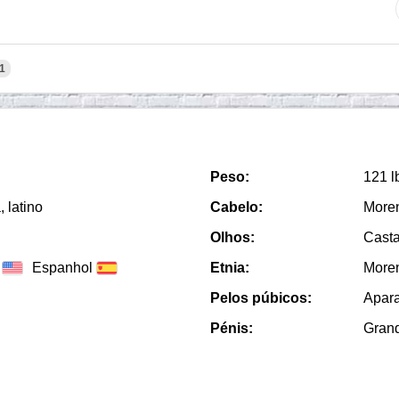
1
Peso:
121 l
 latino
Cabelo:
More
Olhos:
Cast
Espanhol
Etnia:
More
Pelos púbicos:
Apar
Pénis:
Gran