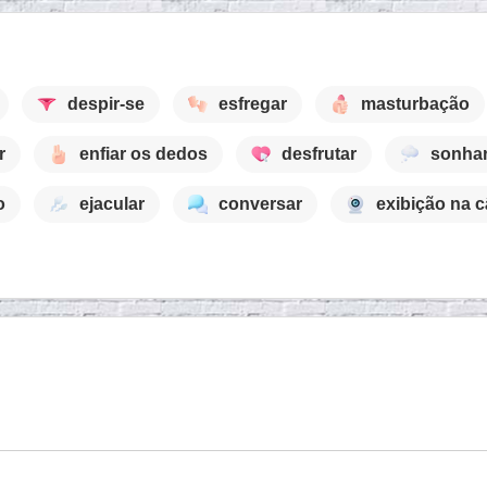
despir-se
esfregar
masturbação
r
enfiar os dedos
desfrutar
sonha
o
ejacular
conversar
exibição na 