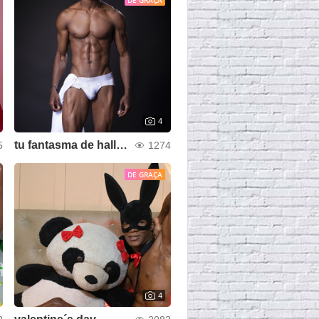
DE GRAÇA
4
tu fantasma de halloween
5
1274
DE GRAÇA
4