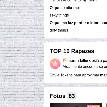
Hello! Welcome to my room!
O que excita-me:
sexy things
O que me faz perder o interesse
dirty things
TOP 10 Rapazes
martin-killerx
está a pa
Atualmente encontra-se 
Envie Tokens para aproximar
mart
Fotos
83