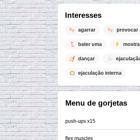
Interesses
agarrar
provocar
bater uma
mostra
dançar
ejaculaçã
ejaculação interna
Menu de gorjetas
push-ups x15
flex muscles