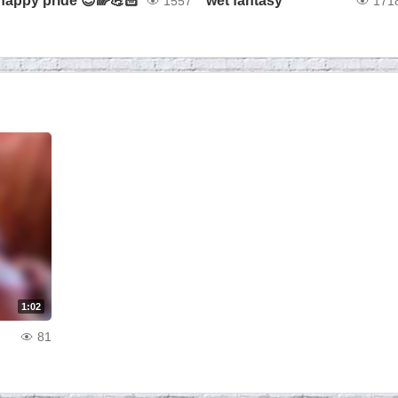
happy pride 😈🌈💪🏻
wet fantasy
1557
171
1:02
81