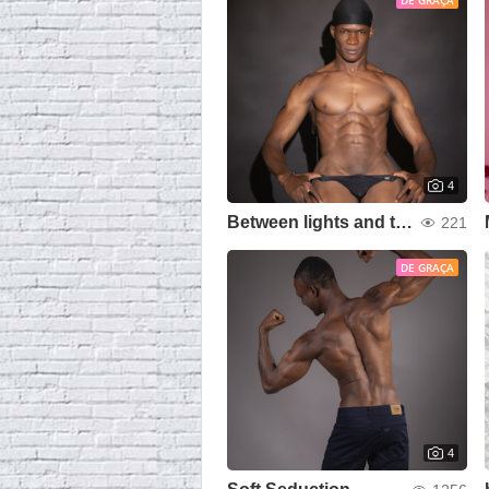
DE GRAÇA
4
Between lights and temptations.
221
DE GRAÇA
4