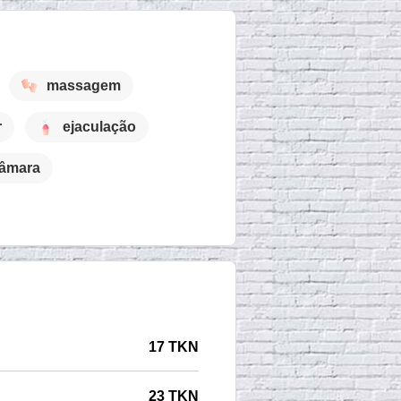
massagem
r
ejaculação
câmara
17 TKN
23 TKN