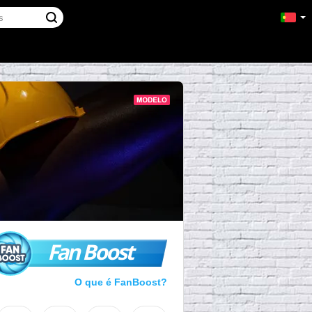
Fan Boost
O que é FanBoost?