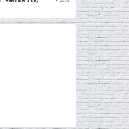
valentine´s day
8
2083