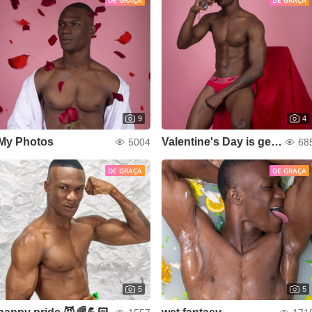
DE GRAÇA
DE GRAÇA
9
4
My Photos
Valentine's Day is getting hot 🔥
5004
68
DE GRAÇA
DE GRAÇA
5
5