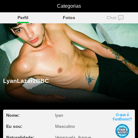
LyanLazar2BBC
Categorias
Perfil
Fotos
Chat
LyanLazar2BBC
Nome:
lyan
O que é
FanBoost?
Eu sou:
Masculino
Naturalidade:
Venezuela, ibague