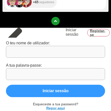
+65
seguidores
Iniciar
Registar-
sessão
se
O teu nome de utilizador:
A tua palavra-passe:
Iniciar sessão
Esqueceste a tua password?
Repor aqui