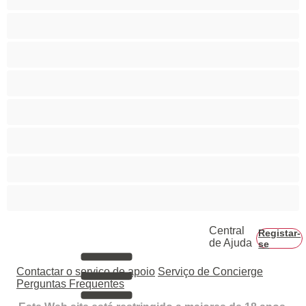
Casais
Colegial
Gay
Hetero
Musculosas
Peludos
Piça Grande
Central
Registar-
de Ajuda
se
Contactar o serviço de apoio
Serviço de Concierge
Perguntas Frequentes