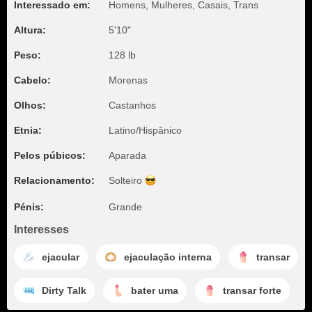
Interessado em:
Homens, Mulheres, Casais, Trans
Altura:
5'10"
Peso:
128 lb
Cabelo:
Morenas
Olhos:
Castanhos
Etnia:
Latino/Hispânico
Pelos púbicos:
Aparada
Relacionamento:
Solteiro
Pénis:
Grande
Interesses
ejacular
ejaculação interna
transar
Dirty Talk
bater uma
transar forte