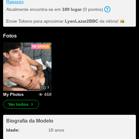
Rapazes
.
Atualmente encontra-se em
189 lugar
(0 pontos).
Envie Tokens para aproximar
LyanLazar2BBC
da
vitória!
Fotos
DE GRAÇA
3
468
My Photos
Ver todos
Biografia da Modelo
Idade:
18 anos