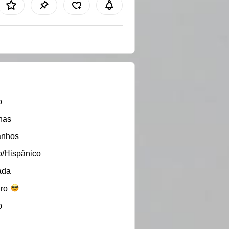
b
nas
anhos
o/Hispânico
ada
iro
o