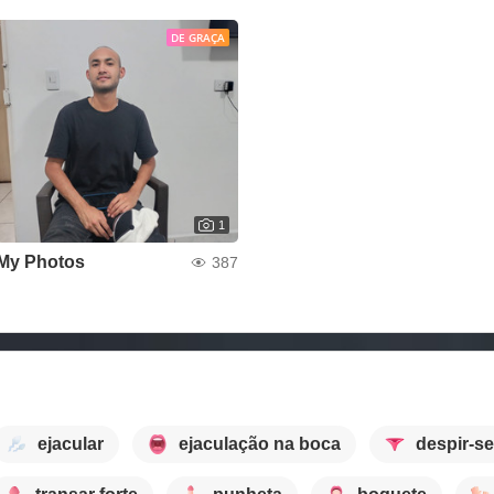
DE GRAÇA
1
My Photos
387
ejacular
ejaculação na boca
despir-se