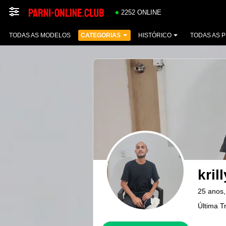
2252 ONLINE
TODAS AS MODELOS
CATEGORIAS
HISTÓRICO
TODAS AS 
kril
25 anos,
Última T