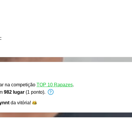
:
par na competição
TOP 10 Rapazes
.
em
982 lugar
(1 ponto).
lynnt
da
vitória!