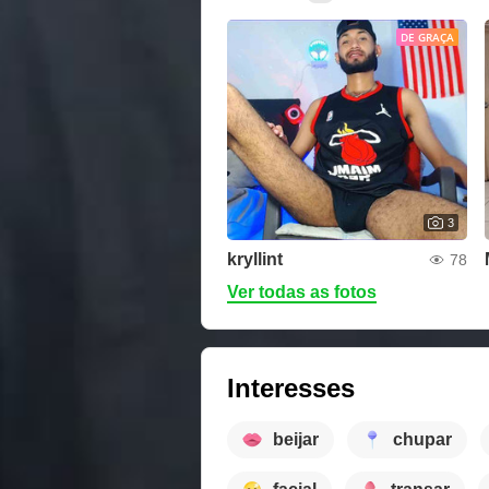
DE GRAÇA
3
kryllint
78
Ver todas as fotos
Interesses
beijar
chupar