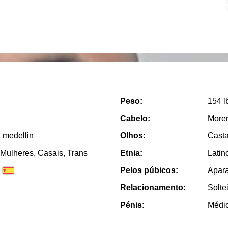
Peso:
154 l
Cabelo:
More
 medellin
Olhos:
Cast
Mulheres, Casais, Trans
Etnia:
Latin
Pelos púbicos:
Apar
Relacionamento:
Solte
Pénis:
Médi