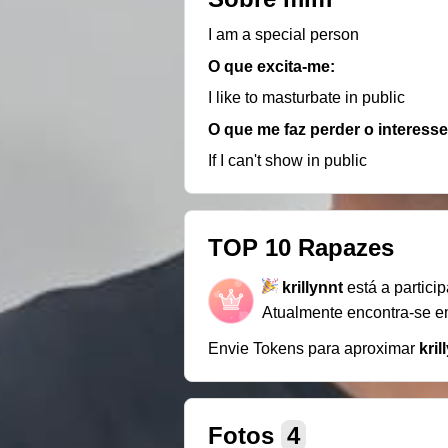
I am a special person
O que excita-me:
I like to masturbate in public
O que me faz perder o interesse
If I can't show in public
TOP 10 Rapazes
krillynnt
está a partici
Atualmente encontra-se 
Envie Tokens para aproximar
kril
Fotos
4