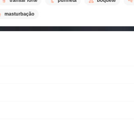
transar forte
punheta
boquete
masturbação