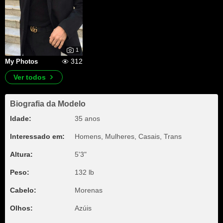
1
312
My Photos
Ver todos
Biografia da Modelo
Idade:
35 anos
Interessado em:
Homens, Mulheres, Casais, Trans
Altura:
5'3"
Peso:
132 lb
Cabelo:
Morenas
Olhos:
Azúis