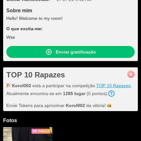
Sobre mim
Hello! Welcome to my room!
O que excita-me:
Wse
Enviar gratificação
TOP 10 Rapazes
Korol002
está a participar na competição
TOP 10 Rapazes
.
Atualmente encontra-se em
1285 lugar
(0 pontos).
Envie Tokens para aproximar
Korol002
da
vitória!
Fotos
DE GRAÇA