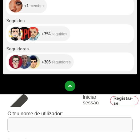
+1
membro
+354
Seguidos
+354
seguidos
+303
Seguidores
+303
seguidores
Iniciar
Registar-
sessão
se
O teu nome de utilizador: