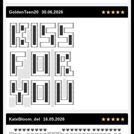
GoldenTeen20
30.06.2026
╓─╖╓──╖╓─╖╓────╖╓────╖
║█║║█╓╜║█║║█╓──╜║█╓──╜
║█╙╜╓╜░║█║║█╙──╖║█╙──╖
║█╓╖╙╖░║█║╙──╖█║╙──╖█║
║█║║█╙╖║█║╓──╜█║╓──╜█║
╙─╜╙──╜╙─╜╙────╜╙────╜
╓────╖░╓─────╖░╓────╖
║█╓──╜░║█╓─╖█║░║█╓╖█║
║█╙─╖░░║█║░║█║░║█╙╜╓╜
║█╓─╜░░║█║░║█║░║█╓╖╙╖
║█║░░░░║█╙─╜█║░║█║║█╙╖
╙─╜░░░░╙─────╜░╙─╜╙──╜
╓─╖░╓─╖╓─────╖░╓─╖░╓─╖
║█║░║█║║█╓─╖█║░║█║░║█║
║█╙─╜█║║█║░║█║░║█║░║█║
╙─╖█╓─╜║█║░║█║░║█║░║█║
░░║█║░░║█╙─╜█║░║█╙─╜█║
░░╙─╜░░╙─────╜░╙─────╜
KateBloom_del
16.05.2026
__💗💗💗💗💗💗💗💗______💗💗💗💗💗💗💗 💗💗💗💗💗💗💗