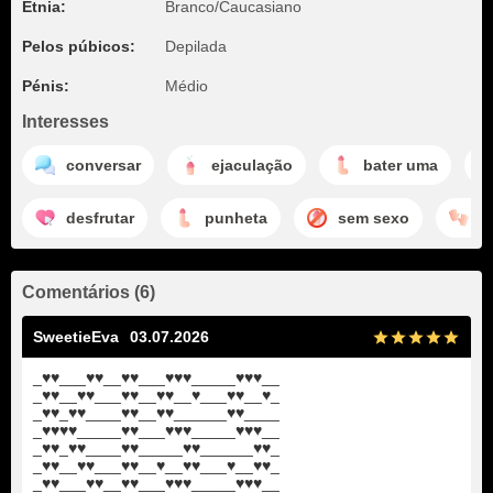
Etnia:
Branco/Caucasiano
Pelos púbicos:
Depilada
Pénis:
Médio
Interesses
conversar
ejaculação
bater uma
desfrutar
punheta
sem sexo
e
Comentários (6)
SweetieEva
03.07.2026
_♥♥___♥♥__♥♥___♥♥♥_____♥♥♥__
_♥♥__♥♥___♥♥__♥♥__♥___♥♥__♥_
_♥♥_♥♥____♥♥__♥♥______♥♥____
_♥♥♥♥_____♥♥___♥♥♥_____♥♥♥__
_♥♥_♥♥____♥♥_____♥♥______♥♥_
_♥♥__♥♥___♥♥__♥__♥♥___♥__♥♥_
_♥♥___♥♥__♥♥___♥♥♥_____♥♥♥__