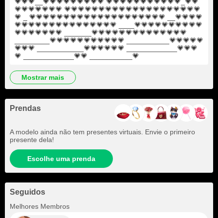
💗💗💗__💗💗💗💗💗💗💗💗💗 💗💗💗💗💗💗💗💗💗💗💗_💗💗
💗💗💗💗💗💗💗 💗💗💗💗💗💗💗💗💗💗💗💗💗💗💗💗💗💗💗💗
💗 _ 💗💗💗💗💗💗💗💗💗💗💗💗💗💗💗💗💗💗💗💗 __💗💗💗💗
💗💗💗💗💗💗💗💗💗💗💗💗💗💗💗 ____💗💗💗💗💗💗💗💗💗💗
💗💗💗💗💗💗💗 _______💗💗💗💗💗💗💗💗💗💗💗💗💗💗
_________💗💗💗💗💗💗💗💗💗💗💗 ___________💗💗💗💗💗
💗💗💗 ____________💗💗💗💗💗💗 _____________💗💗💗
💗 _____________💗💗 ___________💗
mostrar mais
Prendas
A modelo ainda não tem presentes virtuais. Envie o primeiro
presente dela!
Escolhe uma prenda
Seguidos
+1
Melhores Membros