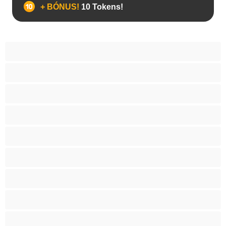
+ BÓNUS!
10 Tokens!
Anal
As Melhores para Privado
Bissexual
Casais
Colegial
Gay
Hetero
Musculosas
Peludos