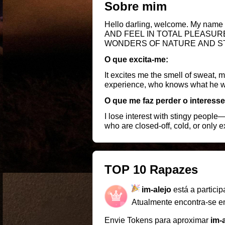
Sobre mim
Hello darling, welcome. My name is Alejandro, bu
AND FEEL IN TOTAL PLEASURE
WONDERS OF NATURE AND STU
HOPING ONE DAY TO BECOME 
O que excita-me:
FUN, I LIKE TO BE MADE LAU
LOVER OF GOOD SEX, PLEAS
It excites me the smell of sweat,
YOURSELF TO ENJOY A LITTLE!
experience, who knows what he wa
O que me faz perder o interesse
I lose interest with stingy people
who are closed-off, cold, or only 
TOP 10 Rapazes
im-alejo
está a partici
Atualmente encontra-se 
Envie Tokens para aproximar
im-