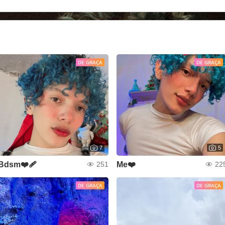
DE GRAÇA
DE GRAÇA
7
5
Bdsm❤️‍🩹
Me❤️
251
22
DE GRAÇA
DE GRAÇA