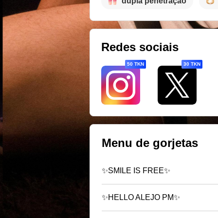
dupla penetração
Redes sociais
50 TKN
30 TKN
Menu de gorjetas
✨SMILE IS FREE✨
✨HELLO ALEJO PM✨