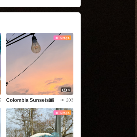
DE GRAÇA
8
Colombia Sunsets🌆
5
203
DE GRAÇA