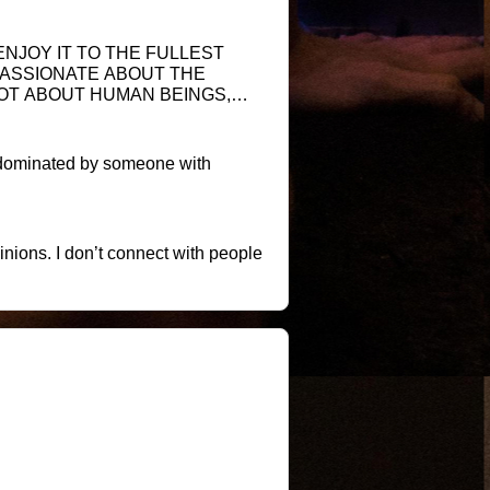
 PASSIONATE ABOUT THE
LOT ABOUT HUMAN BEINGS,
ITH A WAY TO BE HAPPY AND
MORE ABOUT YOU, I AM A
L CONFIDENT AND ENCOURAGE
ng dominated by someone with
inions. I don’t connect with people