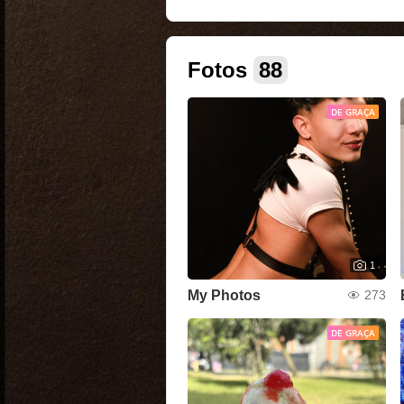
Fotos
88
DE GRAÇA
1
My Photos
273
DE GRAÇA