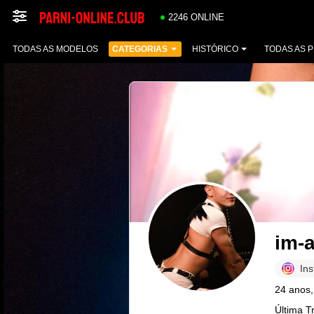
2246 ONLINE
TODAS AS MODELOS
CATEGORIAS
HISTÓRICO
TODAS AS 
im-a
In
24 anos,
Última T