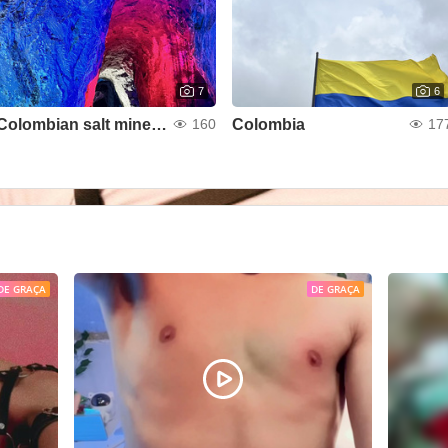
7
6
Colombian salt mine ❤️
Colombia
160
17
DE GRAÇA
DE GRAÇA