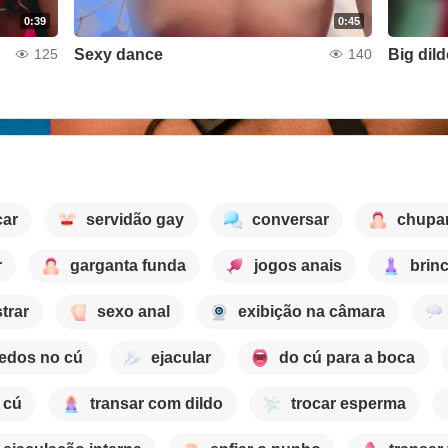
0:39
0:45
Sexy dance
Big dil
125
140
çar
servidão gay
conversar
chupa
r
garganta funda
jogos anais
brin
trar
sexo anal
exibição na câmara
edos no cú
ejacular
do cú para a boca
 cú
transar com dildo
trocar esperma