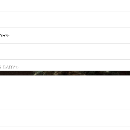
EAR✨
S,BABY✨