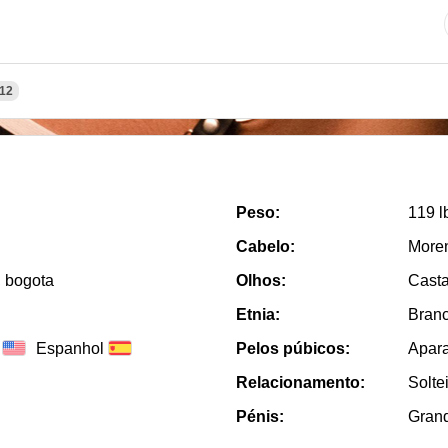
12

Peso:
119 l
Cabelo:
More
, bogota
Olhos:
Cast
Etnia:
Bran
Espanhol
Pelos púbicos:
Apar
Relacionamento:
Solte
Pénis:
Gran