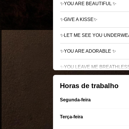
✨YOU ARE BEAUTIFUL ✨
✨GIVE A KISSE✨
✨LET ME SEE YOU UNDERW
✨YOU ARE ADORABLE ✨
✨YOU LEAVE ME BREATHLES
Horas de trabalho
Segunda-feira
Terça-feira