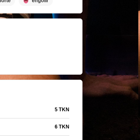
forte
engolir
5 TKN
6 TKN