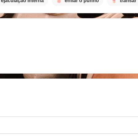
ejaculação interna
enfiar o punho
transar 