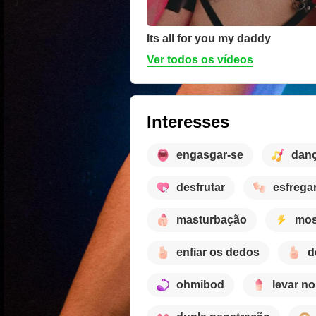
Its all for you my daddy
Ver todos os vídeos
Interesses
engasgar-se
dan
desfrutar
esfrega
masturbação
mos
enfiar os dedos
d
ohmibod
levar no