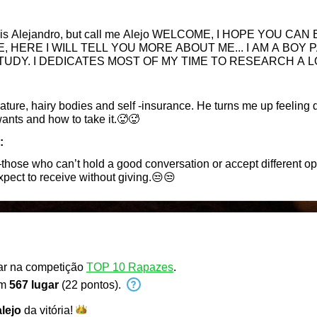
t call me Alejo WELCOME, I HOPE YOU CAN ENJOY IT TO THE FULLEST
, HERE I WILL TELL YOU MORE ABOUT ME... I AM A BOY
DY. I DEDICATES MOST OF MY TIME TO RESEARCH A 
A GREAT DOCTOR. A BOY WITH A SERIOUS LOOK BUT W
GH, SHARE A GOOD CONVERSATION AND KNOW A LITTLE 
URE AND AN OPEN MIND, THEREFORE I HOPE YOU FEE
 mature, hairy bodies and self -insurance. He turns me up feeli
...
nts and how to take it.🥵🥵
:
—those who can’t hold a good conversation or accept different op
expect to receive without giving.😒😒
par na competição
TOP 10 Rapazes
.
em
567 lugar
(22 pontos).
alejo
da
vitória!