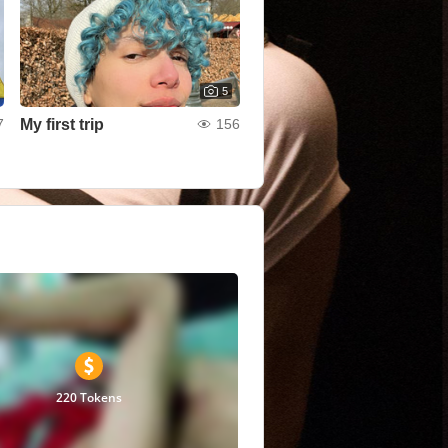
5
My first trip
7
156
220 Tokens