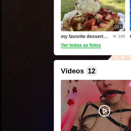
1
my favorite dessert🍨🥞
168
Ver todas as fotos
Vídeos
12