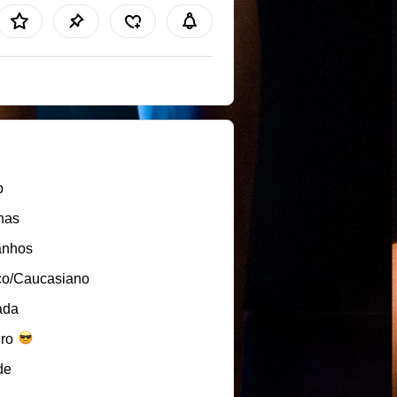
b
nas
anhos
co/Caucasiano
ada
iro
de