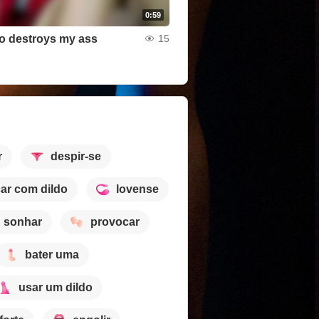
0:59
do destroys my ass
15
r
despir-se
car com dildo
lovense
sonhar
provocar
bater uma
usar um dildo