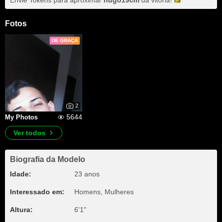
Envie Tokens para aproximar
hugo19cm
da
vitória!
Fotos
DE GRAÇA
2
5644
My Photos
Ver todos
Biografia da Modelo
Idade:
23 anos
Interessado em:
Homens, Mulheres
Altura:
6'1"