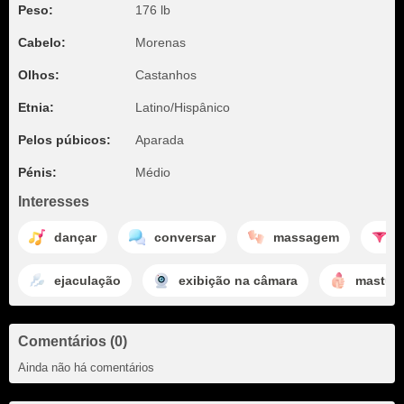
Peso:
176 lb
Cabelo:
Morenas
Olhos:
Castanhos
Etnia:
Latino/Hispânico
Pelos púbicos:
Aparada
Pénis:
Médio
Interesses
dançar
conversar
massagem
d
ejaculação
exibição na câmara
mastur
Comentários (0)
Ainda não há comentários