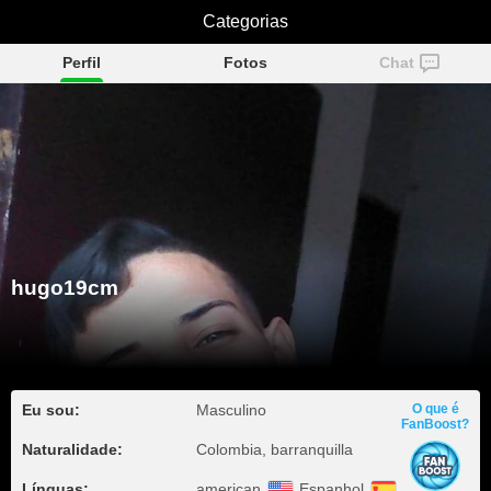
Categorias
hugo19cm
Perfil
Fotos
Chat
hugo19cm
Eu sou:
Masculino
O que é
FanBoost?
Naturalidade:
Colombia, barranquilla
Línguas:
american
Espanhol