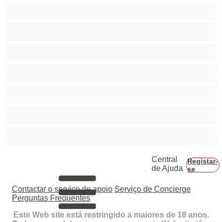
Casais
Colegial
Gay
Hetero
Musculosas
Peludos
Piça Grande
Central
Registar-
de Ajuda
se
Contactar o serviço de apoio
Serviço de Concierge
Perguntas Frequentes
Este Web site está restringido a maiores de 18 anos.