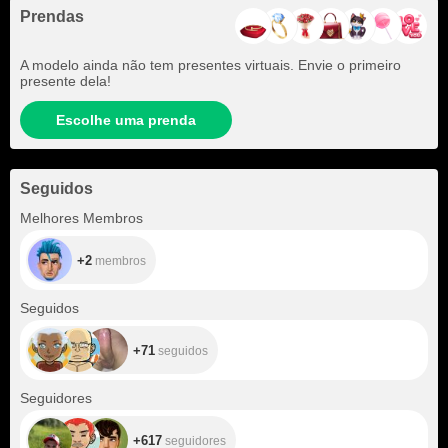
Prendas
A modelo ainda não tem presentes virtuais. Envie o primeiro
presente dela!
Escolhe uma prenda
Seguidos
+2
Melhores Membros
+2
membros
+71
Seguidos
+71
seguidos
+617
Seguidores
+617
seguidores