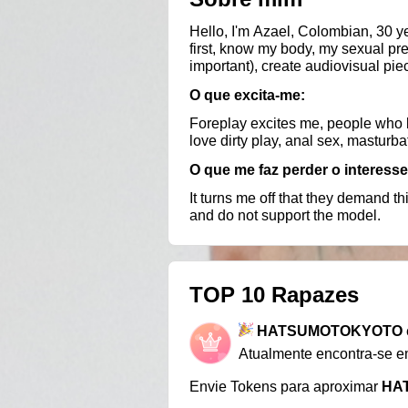
Hello, I'm Azael, Colombian, 30 ye
first, know my body, my sexual pr
important), create audiovisual pie
O que excita-me:
Foreplay excites me, people who l
love dirty play, anal sex, masturba
O que me faz perder o interesse
It turns me off that they demand th
and do not support the model.
TOP 10 Rapazes
HATSUMOTOKYOTO
Atualmente encontra-se 
Envie Tokens para aproximar
HA