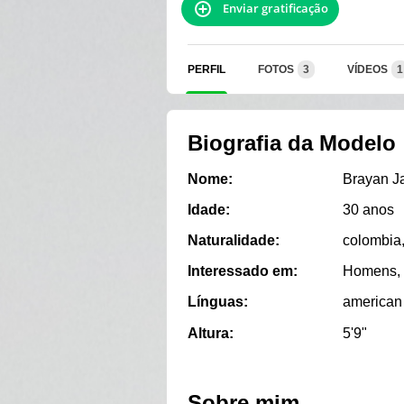
Enviar gratificação
PERFIL
FOTOS
3
VÍDEOS
1
Biografia da Modelo
Nome:
Brayan Ja
Idade:
30 anos
Naturalidade:
colombia
Interessado em:
Homens, 
Línguas:
american
Altura:
5'9"
Sobre mim