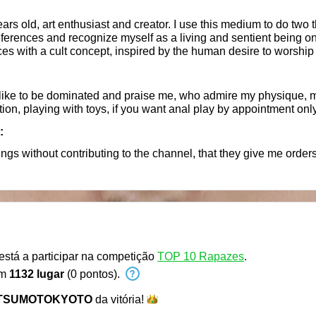
ars old, art enthusiast and creator. I use this medium to do two t
eferences and recognize myself as a living and sentient being o
ces with a cult concept, inspired by the human desire to worship 
process comes from self-acceptance. Bi-Vers. Apocalyptic art.
ike to be dominated and praise me, who admire my physique, my 
tion, playing with toys, if you want anal play by appointment onl
:
ings without contributing to the channel, that they give me orders
está a participar na competição
TOP 10 Rapazes
.
em
1132 lugar
(0 pontos).
TSUMOTOKYOTO
da
vitória!