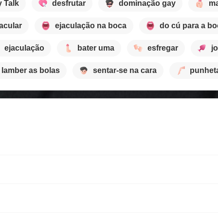
y Talk
desfrutar
dominação gay
ma
acular
ejaculação na boca
do cú para a bo
ejaculação
bater uma
esfregar
j
lamber as bolas
sentar-se na cara
punhet