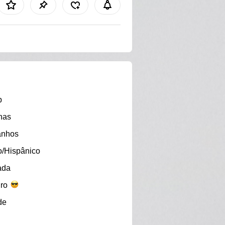
b
nas
anhos
o/Hispânico
ada
iro
de