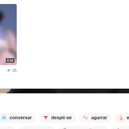
0:32
16
conversar
despir-se
agarrar
e