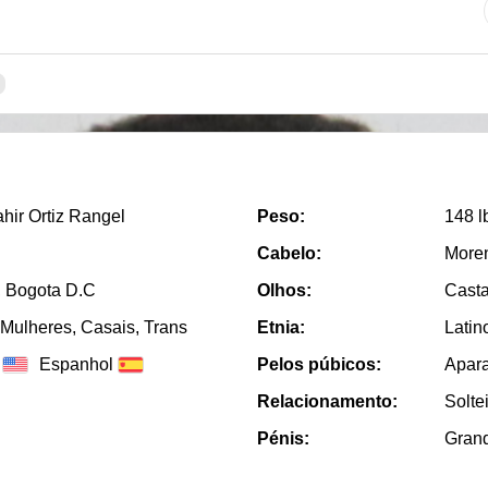
hir Ortiz Rangel
Peso:
148 l
Cabelo:
More
, Bogota D.C
Olhos:
Cast
Mulheres, Casais, Trans
Etnia:
Latin
Espanhol
Pelos púbicos:
Apar
Relacionamento:
Solte
Pénis:
Gran