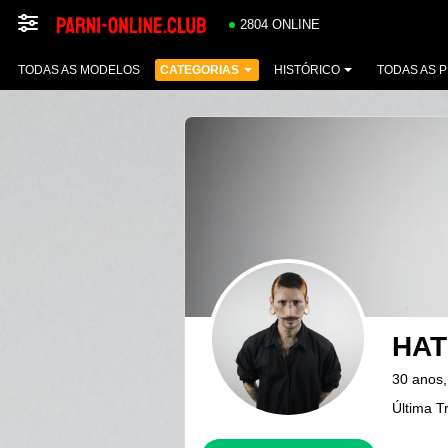
2804 ONLINE
TODAS AS MODELOS
CATEGORIAS
HISTÓRICO
TODAS AS 
HA
30 anos,
Última T