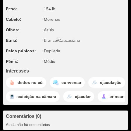
Peso:
154 lb
Cabelo:
Morenas
Olhos:
Azúis
Etnia:
Branco/Caucasiano
Pelos púbicos:
Depilada
Pénis:
Médio
Interesses
dedos no cú
conversar
ejaculação
exibição na câmara
ejacular
brincar co
Comentários (0)
Ainda não há comentários