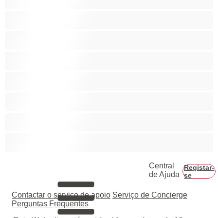
Casais
Colegial
Gay
Hetero
Musculosas
Peludos
Piça Grande
Central
Registar-
de Ajuda
se
Contactar o serviço de apoio
Serviço de Concierge
Perguntas Frequentes