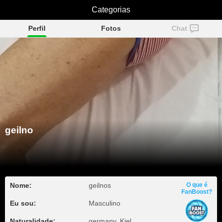
Categorias
geilno
Perfil
Fotos
Chat
geilno
Nome:
geilnos
O que é
FanBoost?
Eu sou:
Masculino
Naturalidade:
germany, Kiel