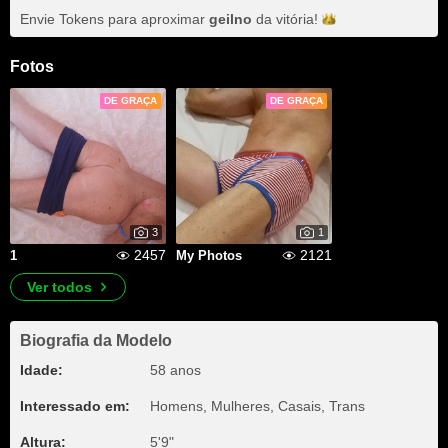
Envie Tokens para aproximar
geilno
da
vitória!
Fotos
DE GRAÇA
DE GRAÇA
3
1
2457
2121
1
My Photos
Ver todos
Biografia da Modelo
Idade:
58 anos
Interessado em:
Homens, Mulheres, Casais, Trans
Altura:
5'9"