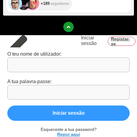
+189
seguidores
Iniciar
Registar-
sessão
se
O teu nome de utilizador:
A tua palavra-passe:
Iniciar sessão
Esqueceste a tua password?
Repor aqui