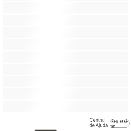
As Melhores para Privado
Bissexual
Casais
Colegial
Gay
Hetero
Musculosas
Peludos
Piça Grande
Central
Registar-
de Ajuda
se