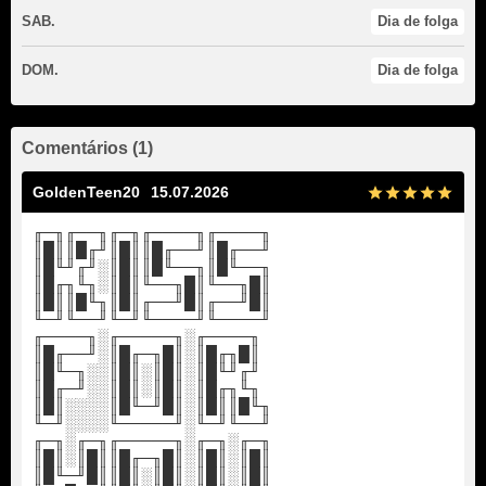
SAB.
Dia de folga
DOM.
Dia de folga
Comentários (1)
GoldenTeen20
15.07.2026
╓─╖╓──╖╓─╖╓────╖╓────╖
║█║║█╓╜║█║║█╓──╜║█╓──╜
║█╙╜╓╜░║█║║█╙──╖║█╙──╖
║█╓╖╙╖░║█║╙──╖█║╙──╖█║
║█║║█╙╖║█║╓──╜█║╓──╜█║
╙─╜╙──╜╙─╜╙────╜╙────╜
╓────╖░╓─────╖░╓────╖
║█╓──╜░║█╓─╖█║░║█╓╖█║
║█╙─╖░░║█║░║█║░║█╙╜╓╜
║█╓─╜░░║█║░║█║░║█╓╖╙╖
║█║░░░░║█╙─╜█║░║█║║█╙╖
╙─╜░░░░╙─────╜░╙─╜╙──╜
╓─╖░╓─╖╓─────╖░╓─╖░╓─╖
║█║░║█║║█╓─╖█║░║█║░║█║
║█╙─╜█║║█║░║█║░║█║░║█║