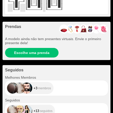
╙─╖█╓─╜║█║░║█║░║█║░║█║
░░║█║░░║█╙─╜█║░║█╙─╜█║
░░╙─╜░░╙─────╜░╙─────╜
Prendas
A modelo ainda não tem presentes virtuais. Envie o primeiro
presente dela!
Escolhe uma prenda
Seguidos
+3
Melhores Membros
+3
membros
+13
Seguidos
+13
seguidos