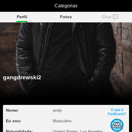
gangdrewski2
Categorias
Perfil
Fotos
Chat
gangdrewski2
Nome:
andy
O que é
FanBoost?
Eu sou:
Masculino
Naturalidade:
United States, Los Angeles