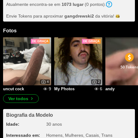
Atualmente encontra-se em
1073 lugar
(0 pontos).
Envie Tokens para aproximar
gangdrewski2
da
vitória!
Fotos
DE GRAÇA
DE GRAÇA
50 Token
4
2
9
6
uncut cock
My Photos
andy
Ver todos
Biografia da Modelo
Idade:
30 anos
Interessado em:
Homens, Mulheres, Casais, Trans