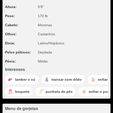
Altura:
5'8"
Peso:
170 lb
Cabelo:
Morenas
Olhos:
Castanhos
Etnia:
Latino/Hispânico
Pelos púbicos:
Depilada
Pénis:
Médio
Interesses
lamber o cú
transar com dildo
enfiar o
boquete
punheta de pés
enfiar o punh
Menu de gorjetas