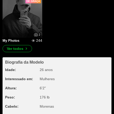
DE GRAÇA
2
244
My Photos
Ver todos
Biografia da Modelo
Idade:
26 anos
Interessado em:
Mulheres
Altura:
6'2"
Peso:
176 lb
Cabelo:
Morenas