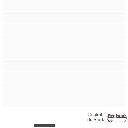
As Melhores para Privado
Bissexual
Casais
Colegial
Gay
Hetero
Musculosas
Peludos
Piça Grande
Central
Registar-
de Ajuda
se