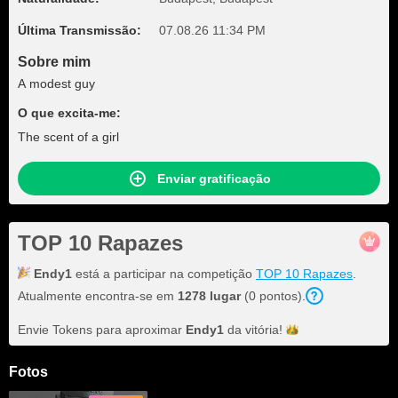
Última Transmissão:
07.08.26 11:34 PM
Sobre mim
A modest guy
O que excita-me:
The scent of a girl
Enviar gratificação
TOP 10 Rapazes
Endy1
está a participar na competição
TOP 10 Rapazes
.
Atualmente encontra-se em
1278 lugar
(0 pontos).
Envie Tokens para aproximar
Endy1
da
vitória!
Fotos