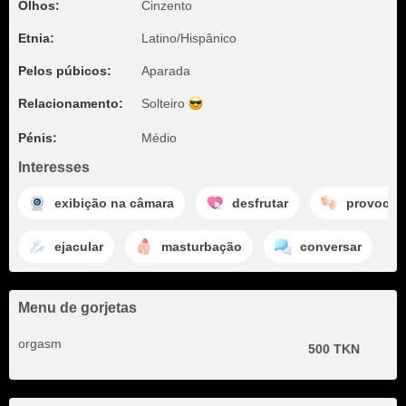
Olhos:
Cinzento
Etnia:
Latino/Hispânico
Pelos púbicos:
Aparada
Relacionamento:
Solteiro
Pénis:
Médio
Interesses
exibição na câmara
desfrutar
provocar
ejacular
masturbação
conversar
Menu de gorjetas
orgasm
500 TKN