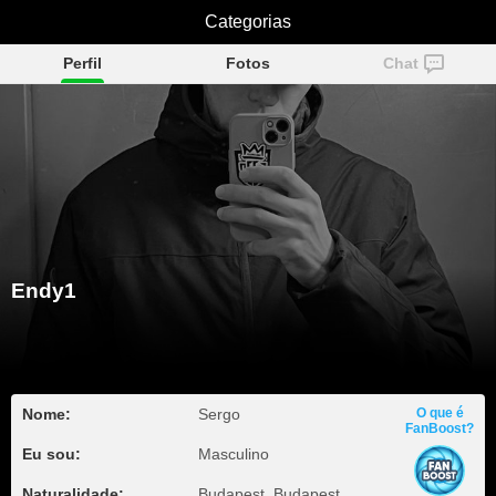
Categorias
Endy1
Perfil
Fotos
Chat
Endy1
Nome:
Sergo
O que é
FanBoost?
Eu sou:
Masculino
Naturalidade:
Budapest, Budapest