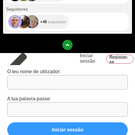
+48
Seguidores
+48
seguidores
Iniciar
Registar-
sessão
se
O teu nome de utilizador:
A tua palavra-passe:
Iniciar sessão