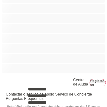
Casais
Colegial
Gay
Hetero
Musculosas
Peludos
Piça Grande
Central
Registar-
de Ajuda
se
Contactar o serviço de apoio
Serviço de Concierge
Perguntas Frequentes
Este Web site está restringido a maiores de 18 anos.