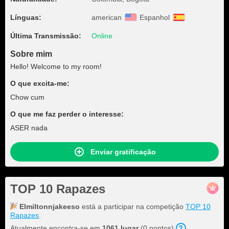
Línguas:
american
Espanhol
Última Transmissão:
Online
Sobre mim
Hello! Welcome to my room!
O que excita-me:
Chow cum
O que me faz perder o interesse:
ASER nada
Enviar gratificação
TOP 10 Rapazes
Elmiltonnjakeeso
está a participar na competição
TOP 10
Rapazes
.
Atualmente encontra-se em
1061 lugar
(0 pontos).