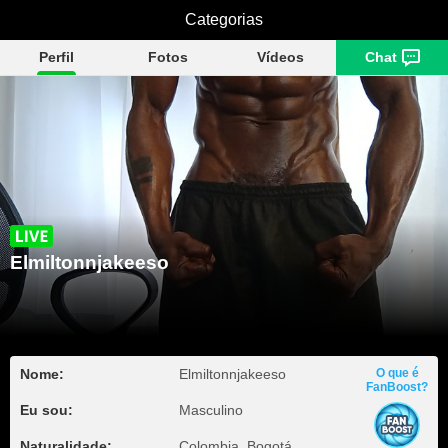
Elmiltonnjakeeso
Categorias
Perfil
Fotos
Vídeos
Chat
Elmiltonnjakeeso
Nome:
Elmiltonnjakeeso
O que é
FanBoost?
Eu sou:
Masculino
Naturalidade:
Colombia, Bogotá