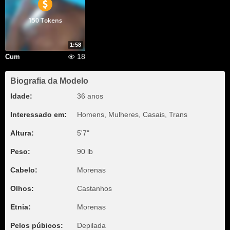
150 Tokens
1:58
18
Cum
Biografia da Modelo
Idade:
36 anos
Interessado em:
Homens, Mulheres, Casais, Trans
Altura:
5'7"
Peso:
90 lb
Cabelo:
Morenas
Olhos:
Castanhos
Etnia:
Morenas
Pelos púbicos:
Depilada