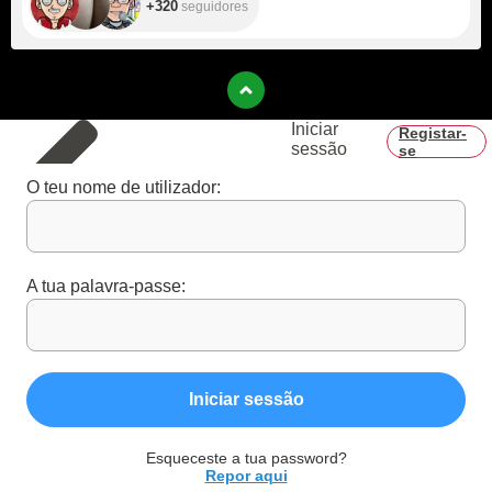
+320
seguidores
Iniciar
Registar-
sessão
se
O teu nome de utilizador:
A tua palavra-passe:
Iniciar sessão
Esqueceste a tua password?
Repor aqui