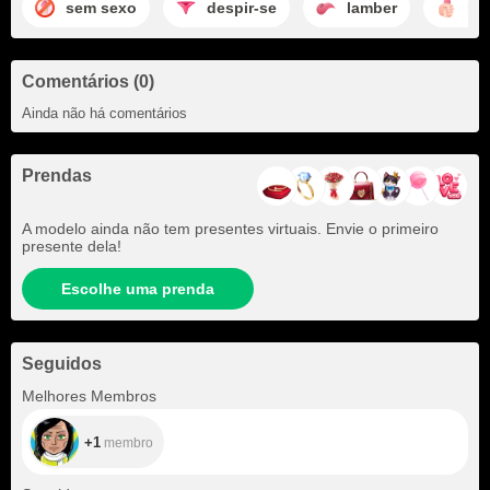
sem sexo
despir-se
lamber
ma
Comentários (0)
Ainda não há comentários
Prendas
A modelo ainda não tem presentes virtuais. Envie o primeiro
presente dela!
Escolhe uma prenda
Seguidos
+1
Melhores Membros
+1
membro
+445