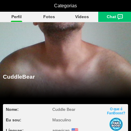
CuddleBear
Categorias
Perfil
Fotos
Vídeos
Chat
CuddleBear
Nome:
Cuddle Bear
O que é
FanBoost?
Eu sou:
Masculino
Línguas:
american