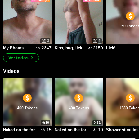
50 Token
3
1
2347
2150
My Photos
Kiss, hug, lick!
Lick!
Ver todos
Vídeos
400 Tokens
400 Tokens
1380 Toke
0:30
0:31
15
10
Naked on the forest - standing
Naked on the forest - sitting
S