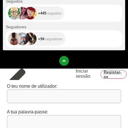
Seguidos
+445
seguidos
+94
Seguidores
+94
seguidores
Iniciar
Registar-
sessão
se
O teu nome de utilizador:
A tua palavra-passe: