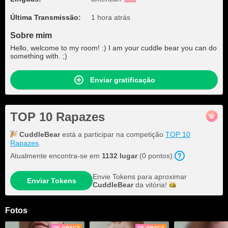
Última Transmissão:
1 hora atrás
Sobre mim
Hello, welcome to my room! :) I am your cuddle bear you can do
something with. ;)
Enviar gratificação
TOP 10 Rapazes
CuddleBear
está a participar na competição
TOP 10
Rapazes
.
Atualmente encontra-se em
1132 lugar
(0 pontos).
Envie Tokens para aproximar
Enviar Tokens
CuddleBear
da
vitória!
Fotos
DE GRAÇA
DE GRAÇA