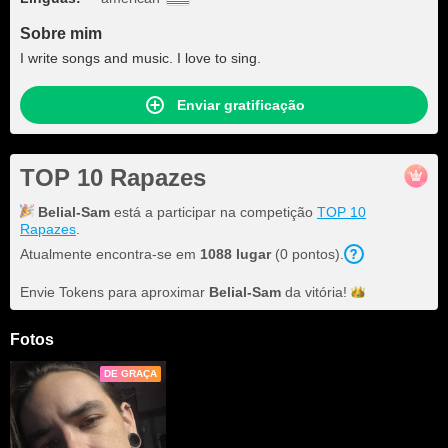
Sobre mim
I write songs and music. I love to sing.
Enviar gratificação
TOP 10 Rapazes
Belial-Sam
está a participar na competição
TOP 10
Rapazes
.
Atualmente encontra-se em
1088 lugar
(0 pontos).
Envie Tokens para aproximar
Belial-Sam
da
vitória!
Fotos
DE GRAÇA