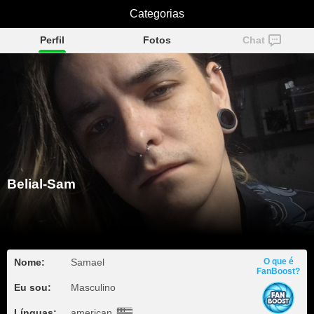
Belial-Sam
Categorias
Perfil
Fotos
Chat
Belial-Sam
Nome:
Samael
O que é
FanBoost?
Eu sou:
Masculino
Línguas:
american