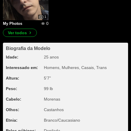
1
0
My Photos
Ver todos
Biografia da Modelo
Idade:
25 anos
Interessado em:
Homens, Mulheres, Casais, Trans
Altura:
5'7"
Peso:
99 lb
Cabelo:
Morenas
Olhos:
Castanhos
Etnia:
Branco/Caucasiano
Pelos púbicos:
Depilada