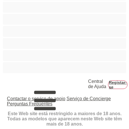
Colegial
Gay
Hetero
Musculosas
Peludos
Piça Grande
Central
Registar-
de Ajuda
se
Contactar o serviço de apoio
Serviço de Concierge
Perguntas Frequentes
Este Web site está restringido a maiores de 18 anos.
Todas as modelos que aparecem neste Web site têm
mais de 18 anos.