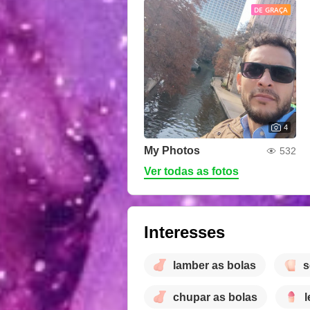
DE GRAÇA
4
My Photos
532
Ver todas as fotos
Interesses
lamber as bolas
s
chupar as bolas
l