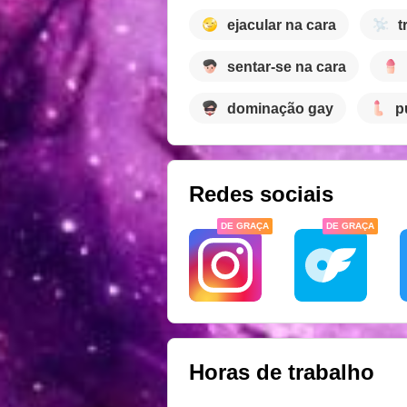
ejacular na cara
t
sentar-se na cara
dominação gay
p
Redes sociais
DE GRAÇA
DE GRAÇA
Horas de trabalho