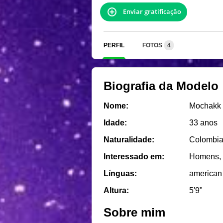
Enviar gratificação
PERFIL
FOTOS
4
Biografia da Modelo
Nome:
Mochakk
Idade:
33 anos
Naturalidade:
Colombi
Interessado em:
Homens, 
Línguas:
american
Altura:
5'9"
Sobre mim