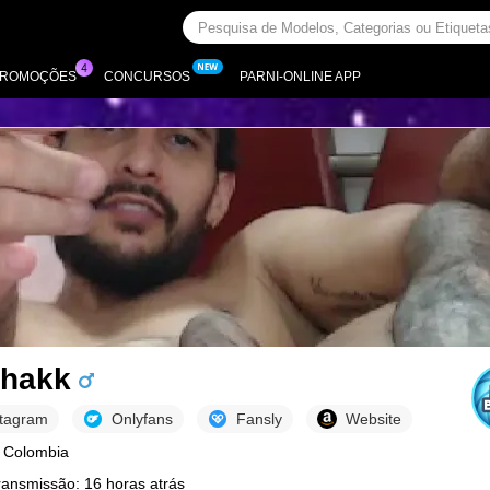
PROMOÇÕES
CONCURSOS
PARNI-ONLINE APP
hakk
stagram
Onlyfans
Fansly
Website
 Colombia
ransmissão: 16 horas atrás