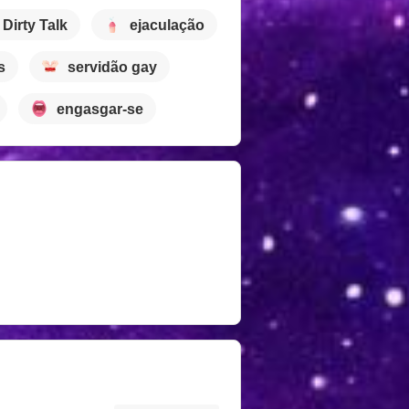
Dirty Talk
ejaculação
s
servidão gay
engasgar-se