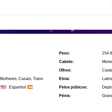
Peso:
154 l
Cabelo:
More
a
Olhos:
Cast
Mulheres, Casais, Trans
Etnia:
Latin
Espanhol
Pelos púbicos:
Depi
Pénis:
Gran