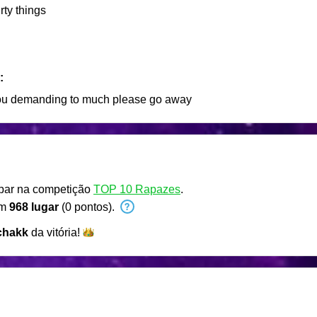
rty things
:
 you demanding to much please go away
ipar na competição
TOP 10 Rapazes
.
em
968 lugar
(0 pontos).
chakk
da
vitória!