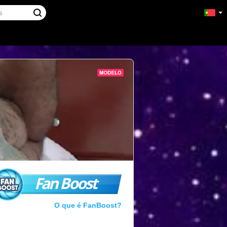
Fan Boost
O que é FanBoost?