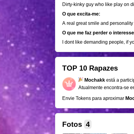
Dirty-kinky guy who like play on di
O que excita-me:
A real great smile and personality
O que me faz perder o interesse
I dont like demanding people, if
TOP 10 Rapazes
Mochakk
está a partic
Atualmente encontra-se 
Envie Tokens para aproximar
Mo
Fotos
4