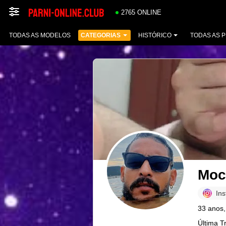
2765 ONLINE
TODAS AS MODELOS
CATEGORIAS
HISTÓRICO
TODAS AS 
Moc
In
33 anos,
Última T