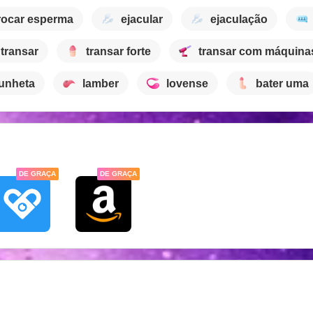
rocar esperma
ejacular
ejaculação
transar
transar forte
transar com máquina
unheta
lamber
lovense
bater uma
DE GRAÇA
DE GRAÇA