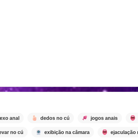
exo anal
dedos no cú
jogos anais
evar no cú
exibição na câmara
ejaculação