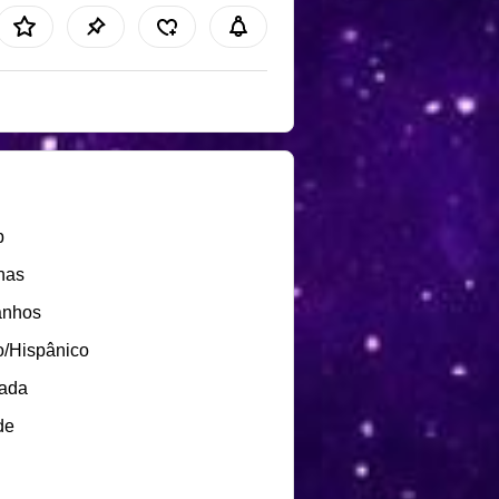
b
nas
anhos
o/Hispânico
lada
de