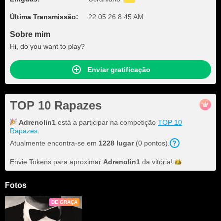
Última Transmissão:
22.05.26 8:45 AM
Sobre mim
Hi, do you want to play?
Enviar gratificação
TOP 10 Rapazes
Adrenolin1
está a participar na competição
TOP 10
Rapazes
.
Atualmente encontra-se em
1228 lugar
(0 pontos).
Envie Tokens para aproximar
Adrenolin1
da
vitória!
Fotos
DE GRAÇA