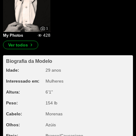
1
428
My Photos
Ver todos
Biografia da Modelo
Idade:
29 anos
Interessado em:
Mulheres
Altura:
6'1"
Peso:
154 lb
Cabelo:
Morenas
Olhos:
Azúis
Etnia:
Branco/Caucasiano