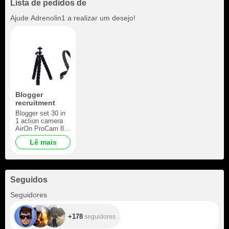
Lista de pedidos de
Ajude
Adrenolin1
a realizar um desejo!
Blogger
recruitment
Blogger set 30 in
1 action camera
AirOn ProCam 8
Black with
Lê mais
accessories
Seguidos
+178
Seguidores
+178
seguidores