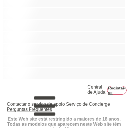
Colegial
Gay
Hetero
Musculosas
Peludos
Piça Grande
Central
Registar-
de Ajuda
se
Contactar o serviço de apoio
Serviço de Concierge
Perguntas Frequentes
Este Web site está restringido a maiores de 18 anos.
Todas as modelos que aparecem neste Web site têm