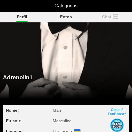
Adrenolin1
Categorias
Perfil
Fotos
Chat
Adrenolin1
Nome:
Man
O que é
FanBoost?
Eu sou:
Masculino
Línguas:
Ucraniano